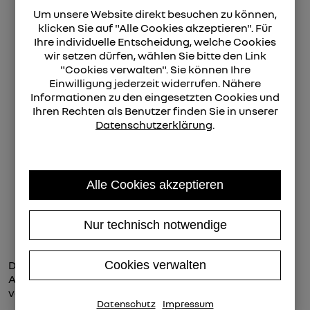
Alle Unterlagen mitnehmen: Je nach
Um unsere Website direkt besuchen zu können,
Aufgabenstellung sind unterschiedliche
klicken Sie auf "Alle Cookies akzeptieren". Für
Dokumente mitzunehmen
Ihre individuelle Entscheidung, welche Cookies
Zulassungschein
wir setzen dürfen, wählen Sie bitte den Link
Typenschein / COC
"Cookies verwalten". Sie können Ihre
Versicherungsbestätigung (VB) vom
Einwilligung jederzeit widerrufen. Nähere
Versicherer
Informationen zu den eingesetzten Cookies und
Kennzeichen (rotes Kennzeichen
Ihren Rechten als Benutzer finden Sie in unserer
vorhanden?)
Datenschutzerklärung
.
Kaufvertrag (bei Privatkauf: lückenlos vom
letzten Zulassungsbesitzer bis zum neuen
Zulassungsbesitzer)
Benützungsbewilligung beim
Leasingverträgen - auch bei Adresswechsel
Alle Cookies akzeptieren
Rote Kennzeichen: Im Zuge von
An/Ab/Ummeldungen vorab kontrollieren ob das
Nur technisch notwendige
rote Kennzeichen schon den blauen EU-Balken
trägt; Andernfalls muss es verschrottet werden.
Diese Liste ist sicherlich nicht vollständig aber ein
Cookies verwalten
Auszug der gängisten Probleme die vermieden vorweg
vermieden werden können.
Datenschutz
Impressum